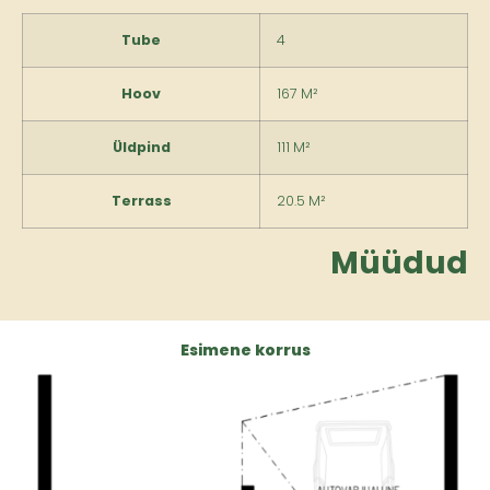
Tube
4
Hoov
167 M²
Üldpind
111 M²
Terrass
20.5 M²
Müüdud
Esimene korrus