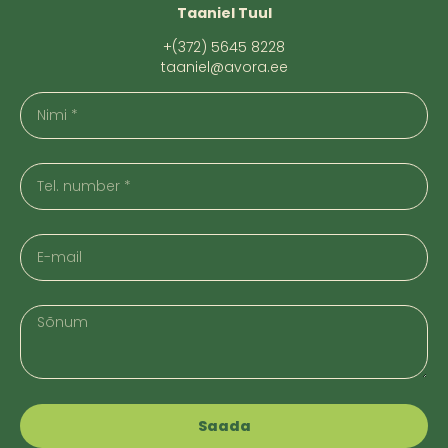
Taaniel Tuul
+(372) 5645 8228
taaniel@avora.ee
Saada