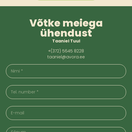
Võtke meiega
ühendust
Taaniel Tuul
+(372) 5645 8228
taaniel@avora.ee