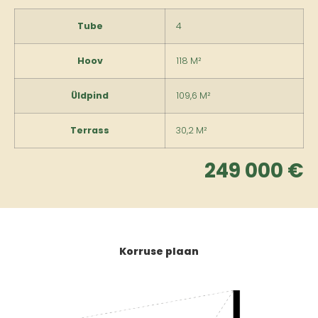
Tube
4
Hoov
118 M²
Üldpind
109,6 M²
Terrass
30,2 M²
249 000 €
Korruse plaan